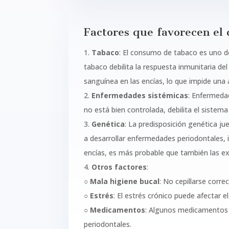
Factores que favorecen el 
1.
Tabaco
: El consumo de tabaco es uno de 
tabaco debilita la respuesta inmunitaria del
sanguínea en las encías, lo que impide una 
2.
Enfermedades sistémicas
: Enfermed
no está bien controlada, debilita el sistem
3.
Genética
: La predisposición genética j
a desarrollar enfermedades periodontales, 
encías, es más probable que también las e
4.
Otros factores
:
○
Mala higiene bucal
: No cepillarse corr
○
Estrés
: El estrés crónico puede afectar 
○
Medicamentos
: Algunos medicamentos p
periodontales.