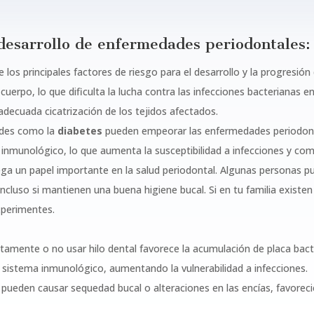
desarrollo de enfermedades periodontales:
los principales factores de riesgo para el desarrollo y la progresió
 cuerpo, lo que dificulta la lucha contra las infecciones bacterianas e
adecuada cicatrización de los tejidos afectados.
ades como la
diabetes
pueden empeorar las enfermedades periodont
a inmunológico, lo que aumenta la susceptibilidad a infecciones y comp
uega un papel importante en la salud periodontal. Algunas personas
incluso si mantienen una buena higiene bucal. Si en tu familia exist
xperimentes.
ectamente o no usar hilo dental favorece la acumulación de placa bact
el sistema inmunológico, aumentando la vulnerabilidad a infecciones.
ueden causar sequedad bucal o alteraciones en las encías, favorec