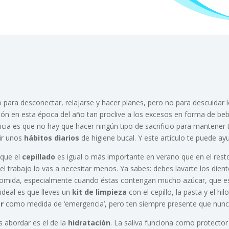
ara desconectar, relajarse y hacer planes, pero no para descuidar l
ón en esta época del año tan proclive a los excesos en forma de beb
icia es que no hay que hacer ningún tipo de sacrificio para mantener
ir unos
hábitos diarios
de higiene bucal. Y este artículo te puede ay
 que el
cepillado
es igual o más importante en verano que en el rest
n el trabajo lo vas a necesitar menos. Ya sabes: debes lavarte los die
omida, especialmente cuando éstas contengan mucho azúcar, que es el
 ideal es que lleves un
kit de limpieza
con el cepillo, la pasta y el hil
r
como medida de ‘emergencia’, pero ten siempre presente que nunca s
 abordar es el de la
hidratación
. La saliva funciona como protector