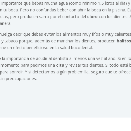
 importante que bebas mucha agua (como mínimo 1,5 litros al día) y 
 en tu boca. Pero no confundas beber con abrir la boca en la piscina. 
las, pero producen sarro por el contacto del
cloro
con los dientes. A
anera.
 huelga decir que debes evitar los alimentos muy fríos o muy calient
 y tabaco porque, además de manchar los dientes, producen
halitos
ne un efecto beneficioso en la salud bucodental.
la importancia de acudir al dentista al menos una vez al año. Si en 
en momento para pedirnos una
cita
y revisar tus dientes. Si todo está 
ara sonreír. Y si detectamos algún problemilla, seguro que te ofrec
sin preocupaciones.