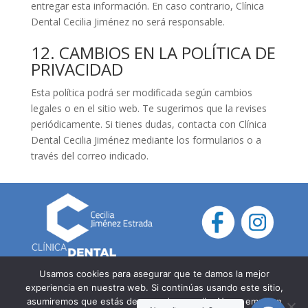
entregar esta información. En caso contrario, Clínica
Dental Cecilia Jiménez no será responsable.
12. CAMBIOS EN LA POLÍTICA DE
PRIVACIDAD
Esta política podrá ser modificada según cambios
legales o en el sitio web. Te sugerimos que la revises
periódicamente. Si tienes dudas, contacta con Clínica
Dental Cecilia Jiménez mediante los formularios o a
través del correo indicado.
Usamos cookies para asegurar que te damos la mejor
experiencia en nuestra web. Si continúas usando este sitio,
asumiremos que estás de acuerdo con ello. No se emplean
© 2025 Clínica Dental Cecilia Jiménez.
Política